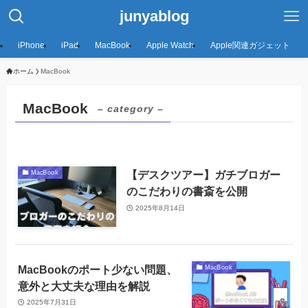
junyablog
iPhone
iPad
MacBook
Apple Watch
Apple関連ガジェット
ホーム
MacBook
MacBook
– category –
【デスクツアー】ガチブロガー
MacBook
のこだわりの書斎を公開
2025年8月14日
MacBookのポート少ない問題、
MacBook
意外と大丈夫な理由を解説
2025年7月31日