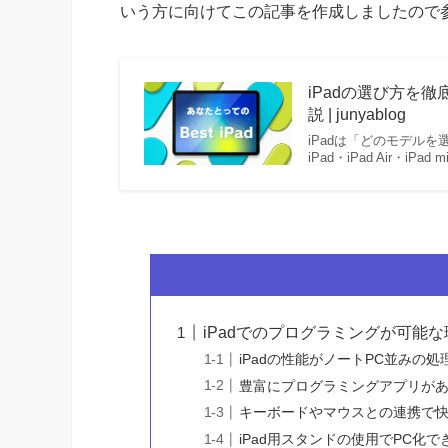
いう方に向けてこの記事を作成しましたので
iPadの選び方を
説 | junyablog
iPadは「どのモデル
iPad・iPad Air・iP
iPadでのプログラミングが可能な
iPadの性能がノートPC並みの処
豊富にプログラミングアプリが
キーボードやマウスとの連携で
iPad用スタンドの使用でPC化で