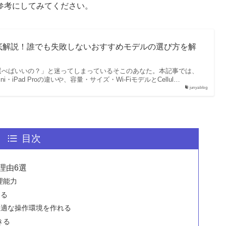
参考にしてみてください。
徹底解説！誰でも失敗しないおすすめモデルの選び方を解
を選べばいいの？」と迷ってしまっているそこのあなた。本記事では、
ad mini・iPad Proの違いや、容量・サイズ・Wi-FiモデルとCellul…
junyablog
目次
理由6選
理能力
ある
快適な操作環境を作れる
きる