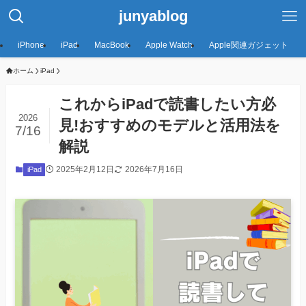
junyablog
iPhone
iPad
MacBook
Apple Watch
Apple関連ガジェット
ホーム
iPad
これからiPadで読書したい方必
2026
見!おすすめのモデルと活用法を
7/16
解説
2025年2月12日
2026年7月16日
iPad