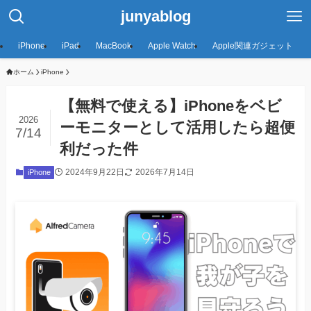
junyablog
iPhone
iPad
MacBook
Apple Watch
Apple関連ガジェット
ホーム
iPhone
【無料で使える】iPhoneをベビ
2026
ーモニターとして活用したら超便
7/14
利だった件
2024年9月22日
2026年7月14日
iPhone