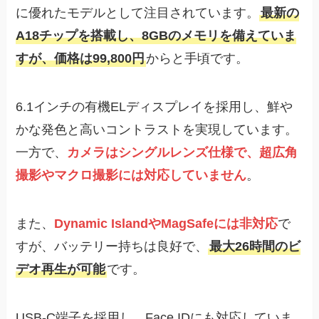
に優れたモデルとして注目されています。
最新の
A18チップを搭載し、8GBのメモリを備えていま
すが、価格は99,800円
からと手頃です。
6.1インチの有機ELディスプレイを採用し、鮮や
かな発色と高いコントラストを実現しています。
一方で、
カメラはシングルレンズ仕様で、超広角
撮影やマクロ撮影には対応していません
。
また、
Dynamic IslandやMagSafeには非対応
で
すが、バッテリー持ちは良好で、
最大26時間のビ
デオ再生が可能
です。
USB-C端子を採用し、Face IDにも対応していま