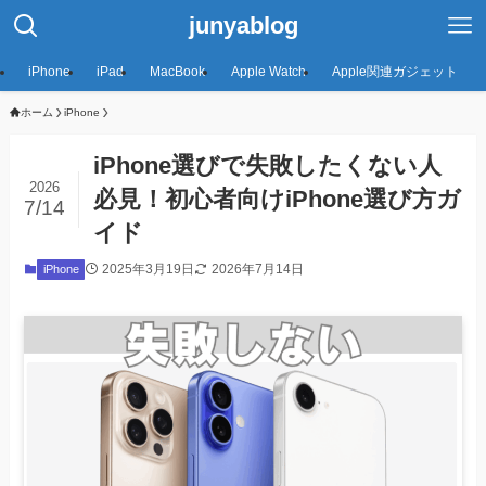
junyablog
iPhone
iPad
MacBook
Apple Watch
Apple関連ガジェット
ホーム
iPhone
iPhone選びで失敗したくない人
2026
必見！初心者向けiPhone選び方ガ
7/14
イド
2025年3月19日
2026年7月14日
iPhone