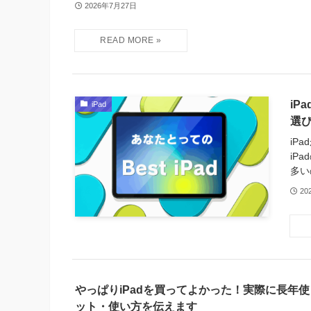
2026年7月27日
i
iPad
選
iP
iP
多い
20
やっぱりiPadを買ってよかった！実際に長年
ット・使い方を伝えます