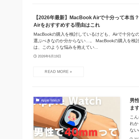
【2026年最新】MacBook Airで十分って本当
Airをおすすめする理由はこれ
MacBookの購入を検討しているけども、Airで十分な
選ぶべきなのか分からない…。 MacBookの購入を
は、このような悩みを抱えてい...
2026年6月19日
男性
Apple Watch
ま
こん
れか
ない