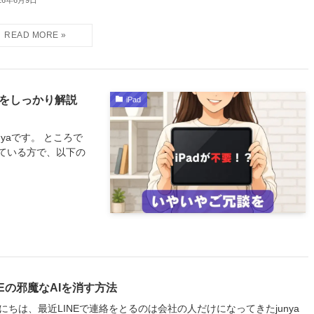
26年6月9日
由をしっかり解説
iPad
nyaです。 ところで
れている方で、以下の
NEの邪魔なAIを消す方法
にちは、最近LINEで連絡をとるのは会社の人だけになってきたjunya