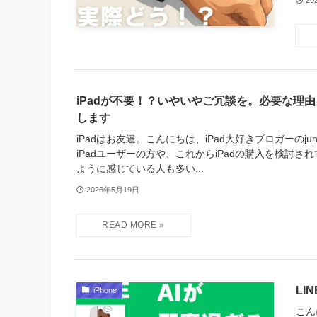
20
iPadが不要！？いやいやご冗談を。必要な理
します
iPadはお友達。こんにちは、iPad大好きブロガーのju
iPadユーザーの方や、これからiPadの購入を検討さ
ように感じている人も多い...
2026年5月19日
LI
iPhone
こん