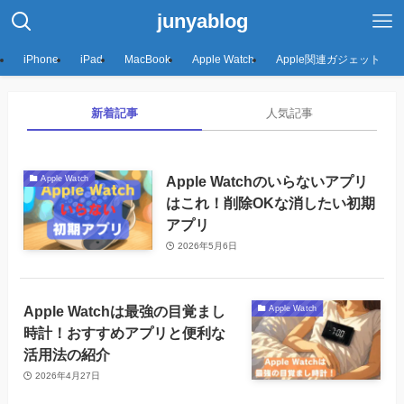
junyablog
iPhone
iPad
MacBook
Apple Watch
Apple関連ガジェット
新着記事
人気記事
Apple Watchのいらないアプリ
Apple Watch
はこれ！削除OKな消したい初期
アプリ
2026年5月6日
Apple Watchは最強の目覚まし
Apple Watch
時計！おすすめアプリと便利な
活用法の紹介
2026年4月27日