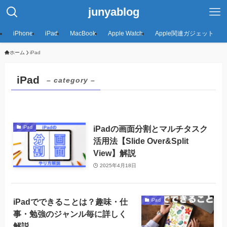
junyablog
iPhone
iPad
MacBook
Apple Watch
Apple関連ガジェット
ホーム
iPad
iPad
– category –
iPadの画面分割とマルチタスク
iPad
活用法【Slide Over&Split
View】解説
2025年4月18日
iPadでできることは？趣味・仕
iPad
事・勉強のジャンル毎に詳しく
解説