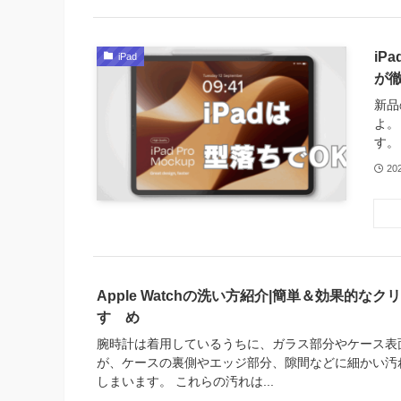
iP
iPad
が
新品
よ。
す。 
20
Apple Watchの洗い方紹介|簡単＆効果的な
すゝめ
腕時計は着用しているうちに、ガラス部分やケース表
が、ケースの裏側やエッジ部分、隙間などに細かい汚
しまいます。 これらの汚れは...