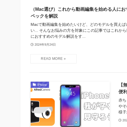
（Mac選び）これから動画編集を始める人にお
ペックを解説
Macで動画編集を始めたいけど、どのモデルを買えば
い... そんなお悩みの方を対象にこの記事ではこれか
におすすめのモデル解説をす...
2024年9月24日
【無
iPhone
便
赤ち
やそ
様子
20