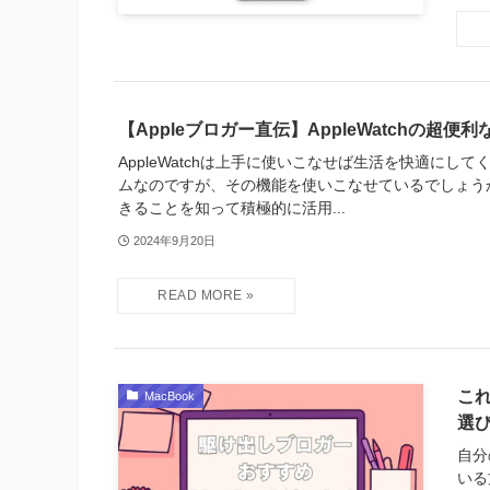
【Appleブロガー直伝】AppleWatchの超便利
AppleWatchは上手に使いこなせば生活を快適にし
ムなのですが、その機能を使いこなせているでしょうか?Ap
きることを知って積極的に活用...
2024年9月20日
これ
MacBook
選
自分
いる