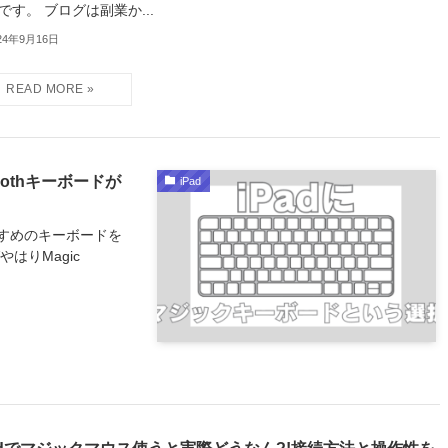
です。 ブログは副業か...
24年9月16日
oothキーボードが
iPad
すすめのキーボードを
はりMagic